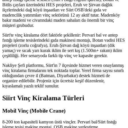
Bitlis çayları üzerindeki HES projeleri, Eruh ve Şirvan dağlık
ilçelerindeki dağ köyü inşaatları ve Siirt OSB'deki gıda ve
madencilik yatırımları vinç sektörünü 12 ay aktif tutar. Madenköy
bakır madeni ve civarındaki maden sahaları da önemli bir vinç
müşteri grubudur.
Siirt'te vinç kiralama dört faktörle şekillenir: Pervari bal ve antep
fıstığı işleme tesislerindeki gıda makinesi montajı, Botan vadisi HES
projeleri (zorlu coğrafya), Eruh-Şirvan dağ köyü inşaatları (dik
yamaç) ve sıcak yarı kurak iklim ile sert kış (1.500m+ rakım) iklim
çeşitliliği. Her senaryoda farklı tip vinç ve kapasite gerekir.
Nakliye Şefi platformu, Siirt'in 7 ilçesinde hizmet veren onaylanmış
vinç kiralama firmalarını tek noktada toplar. Yerel firma sayısı sınırlı
olduğundan çevre il (Batman, Diyarbakır) destek hizmeti de
organize edilebilir. Projeniz için ücretsiz keşif düzenlenir,
kıyaslamalı yazılı teklif sunulur.
Siirt Vinç Kiralama Türleri
Mobil Vinç (Mobile Crane)
8-200 ton kapasiteli kamyon üstü vinçler. Pervari bal/Siirt fıstığı
işleme tesisi makine montaj, OSB makine yerleştirme,