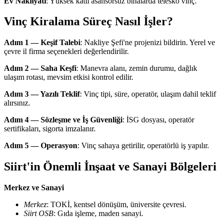
Ev Nakliyatı
: Yüksek katlı asansörsüz binalarda telesko vinç.
Vinç Kiralama Süreç Nasıl İşler?
Adım 1 — Keşif Talebi
: Nakliye Şefi'ne projenizi bildirin. Yerel ve
çevre il firma seçenekleri değerlendirilir.
Adım 2 — Saha Keşfi
: Manevra alanı, zemin durumu, dağlık
ulaşım rotası, mevsim etkisi kontrol edilir.
Adım 3 — Yazılı Teklif
: Vinç tipi, süre, operatör, ulaşım dahil teklif
alırsınız.
Adım 4 — Sözleşme ve İş Güvenliği
: İSG dosyası, operatör
sertifikaları, sigorta imzalanır.
Adım 5 — Operasyon
: Vinç sahaya getirilir, operatörlü iş yapılır.
Siirt'in Önemli İnşaat ve Sanayi Bölgeleri
Merkez ve Sanayi
Merkez
: TOKİ, kentsel dönüşüm, üniversite çevresi.
Siirt OSB
: Gıda işleme, maden sanayi.