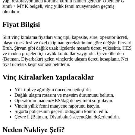
yapı restorasyonunda koruma kurulu izinleri gerekir. Operatör G
sınıfı + MYK belgeli, vinç yıllık fenni muayeneden geçmiş
olmalıdır.
Fiyat Bilgisi
Siirt vinç kiralama fiyatları vinç tipi, kapasite, süre, operatör ücreti,
ulaşım mesafesi ve özel ekipman gereksinimine göre değişir. Pervari,
Eruh, Şirvan gibi dağlık uzak ilçelerde mesafe ücreti yüksektir. HES
ve maden projeleri için aylık kontratlar yaygındır. Çevre illerden
(Batman, Diyarbakır) gelen vinçlerde ulaşım ücreti hesaplanır. Net
fiyat ücretsiz keşif sonrası belirlenir.
Vinç Kiralarken Yapılacaklar
Yük tipi ve ağırlığını önceden netleştirin.
Dağlık ulaşım rotasını ve mevsim durumunu belirtin.
Operatörün maden/HES/dağ deneyimini sorgulayın.
Vincin yıllık fenni muayene raporunu isteyin.
Sigorta poliçesinin geçerli olduğunu kontrol edin.
Çevre il (Batman, Diyarbakır) seçeneğini değerlendirin.
Neden Nakliye Şefi?