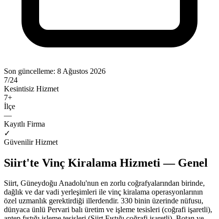
Son güncelleme:
8 Ağustos 2026
7/24
Kesintisiz Hizmet
7
+
İlçe
—
Kayıtlı Firma
✓
Güvenilir Hizmet
Siirt'te Vinç Kiralama Hizmeti — Genel
Siirt, Güneydoğu Anadolu'nun en zorlu coğrafyalarından birinde,
dağlık ve dar vadi yerleşimleri ile vinç kiralama operasyonlarının
özel uzmanlık gerektirdiği illerdendir. 330 binin üzerinde nüfusu,
dünyaca ünlü Pervari balı üretim ve işleme tesisleri (coğrafi işaretli),
antep fıstığı işleme tesisleri (Siirt Fıstığı coğrafi işaretli), Botan ve