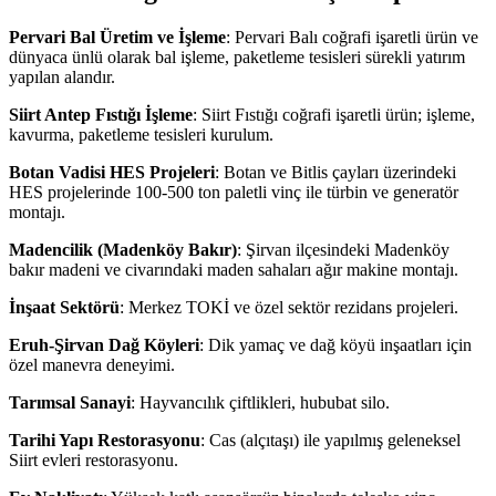
Pervari Bal Üretim ve İşleme
: Pervari Balı coğrafi işaretli ürün ve
dünyaca ünlü olarak bal işleme, paketleme tesisleri sürekli yatırım
yapılan alandır.
Siirt Antep Fıstığı İşleme
: Siirt Fıstığı coğrafi işaretli ürün; işleme,
kavurma, paketleme tesisleri kurulum.
Botan Vadisi HES Projeleri
: Botan ve Bitlis çayları üzerindeki
HES projelerinde 100-500 ton paletli vinç ile türbin ve generatör
montajı.
Madencilik (Madenköy Bakır)
: Şirvan ilçesindeki Madenköy
bakır madeni ve civarındaki maden sahaları ağır makine montajı.
İnşaat Sektörü
: Merkez TOKİ ve özel sektör rezidans projeleri.
Eruh-Şirvan Dağ Köyleri
: Dik yamaç ve dağ köyü inşaatları için
özel manevra deneyimi.
Tarımsal Sanayi
: Hayvancılık çiftlikleri, hububat silo.
Tarihi Yapı Restorasyonu
: Cas (alçıtaşı) ile yapılmış geleneksel
Siirt evleri restorasyonu.