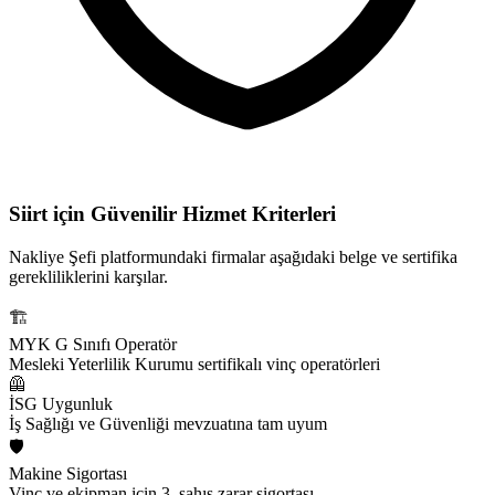
Siirt için
Güvenilir Hizmet Kriterleri
Nakliye Şefi platformundaki firmalar aşağıdaki belge ve sertifika
gerekliliklerini karşılar.
🏗️
MYK G Sınıfı Operatör
Mesleki Yeterlilik Kurumu sertifikalı vinç operatörleri
🦺
İSG Uygunluk
İş Sağlığı ve Güvenliği mevzuatına tam uyum
🛡️
Makine Sigortası
Vinç ve ekipman için 3. şahıs zarar sigortası