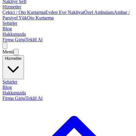
Nakliye Şefi
Hizmetler
Çekici / Oto Kurtarma
Evden Eve Nakliyat
Özel Ambulans
Ambar /
Parsiyel Yük
Oto Kurtarma
Şehirler
Blog
Hakkımızda
Firma Girişi
Teklif Al
Menü
Hizmetler
Şehirler
Blog
Hakkımızda
Firma Girişi
Teklif Al