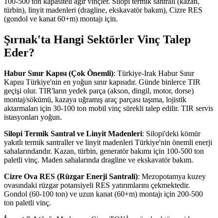
100-500 ton kapasiteli ağır vinçler. Silopi termik santrali (kazan,
türbin), linyit madenleri (dragline, ekskavatör bakım), Cizre RES
(gondol ve kanat 60+m) montajı için.
Şırnak'ta Hangi Sektörler Vinç Talep
Eder?
Habur Sınır Kapısı (Çok Önemli)
: Türkiye-Irak Habur Sınır
Kapısı Türkiye'nin en yoğun sınır kapısıdır. Günde binlerce TIR
geçişi olur. TIR'ların yedek parça (akson, dingil, motor, dorse)
montaj/sökümü, kazaya uğramış araç parçası taşıma, lojistik
aktarmaları için 30-100 ton mobil vinç sürekli talep edilir. TIR servis
istasyonları yoğun.
Silopi Termik Santral ve Linyit Madenleri
: Silopi'deki kömür
yakıtlı termik santraller ve linyit madenleri Türkiye'nin önemli enerji
sahalarındandır. Kazan, türbin, generatör bakımı için 100-500 ton
paletli vinç. Maden sahalarında dragline ve ekskavatör bakım.
Cizre Ova RES (Rüzgar Enerji Santrali)
: Mezopotamya kuzey
ovasındaki rüzgar potansiyeli RES yatırımlarını çekmektedir.
Gondol (60-100 ton) ve uzun kanat (60+m) montajı için 200-500
ton paletli vinç.