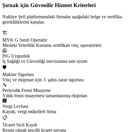
Şırnak için
Güvenilir Hizmet Kriterleri
Nakliye Şefi platformundaki firmalar aşağıdaki belge ve sertifika
gerekliliklerini karşılar.
🏗️
MYK G Sınıfı Operatör
Mesleki Yeterlilik Kurumu sertifikalı vinç operatörleri
🦺
İSG Uygunluk
İş Sağlığı ve Güvenliği mevzuatına tam uyum
🛡️
Makine Sigortası
Vinç ve ekipman için 3. şahıs zarar sigortası
🔧
Periyodik Fenni Muayene
Yıllık fenni muayenesi tamamlanmış ekipman
🏢
Vergi Levhası
Kayıtlı, vergi mükellefi firma
📋
Ticaret Sicil Kaydı
Resmi olarak tescilli ticaret unvanı