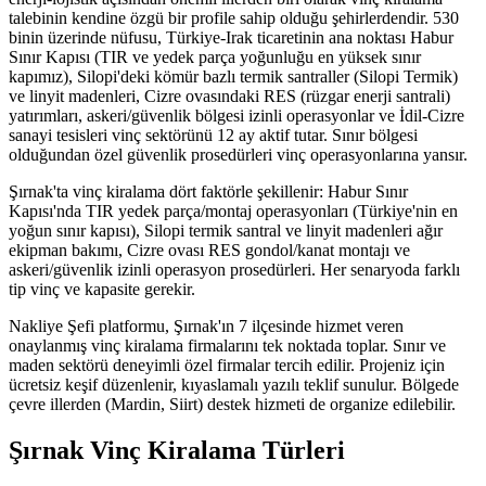
talebinin kendine özgü bir profile sahip olduğu şehirlerdendir. 530
binin üzerinde nüfusu, Türkiye-Irak ticaretinin ana noktası Habur
Sınır Kapısı (TIR ve yedek parça yoğunluğu en yüksek sınır
kapımız), Silopi'deki kömür bazlı termik santraller (Silopi Termik)
ve linyit madenleri, Cizre ovasındaki RES (rüzgar enerji santrali)
yatırımları, askeri/güvenlik bölgesi izinli operasyonlar ve İdil-Cizre
sanayi tesisleri vinç sektörünü 12 ay aktif tutar. Sınır bölgesi
olduğundan özel güvenlik prosedürleri vinç operasyonlarına yansır.
Şırnak'ta vinç kiralama dört faktörle şekillenir: Habur Sınır
Kapısı'nda TIR yedek parça/montaj operasyonları (Türkiye'nin en
yoğun sınır kapısı), Silopi termik santral ve linyit madenleri ağır
ekipman bakımı, Cizre ovası RES gondol/kanat montajı ve
askeri/güvenlik izinli operasyon prosedürleri. Her senaryoda farklı
tip vinç ve kapasite gerekir.
Nakliye Şefi platformu, Şırnak'ın 7 ilçesinde hizmet veren
onaylanmış vinç kiralama firmalarını tek noktada toplar. Sınır ve
maden sektörü deneyimli özel firmalar tercih edilir. Projeniz için
ücretsiz keşif düzenlenir, kıyaslamalı yazılı teklif sunulur. Bölgede
çevre illerden (Mardin, Siirt) destek hizmeti de organize edilebilir.
Şırnak Vinç Kiralama Türleri