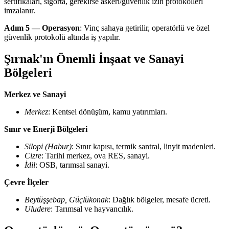
sertifikaları, sigorta, gerekirse askeri/güvenlik izin protokolleri
imzalanır.
Adım 5 — Operasyon
: Vinç sahaya getirilir, operatörlü ve özel
güvenlik protokolü altında iş yapılır.
Şırnak'ın Önemli İnşaat ve Sanayi
Bölgeleri
Merkez ve Sanayi
Merkez
: Kentsel dönüşüm, kamu yatırımları.
Sınır ve Enerji Bölgeleri
Silopi (Habur)
: Sınır kapısı, termik santral, linyit madenleri.
Cizre
: Tarihi merkez, ova RES, sanayi.
İdil
: OSB, tarımsal sanayi.
Çevre İlçeler
Beytüşşebap, Güçlükonak
: Dağlık bölgeler, mesafe ücreti.
Uludere
: Tarımsal ve hayvancılık.