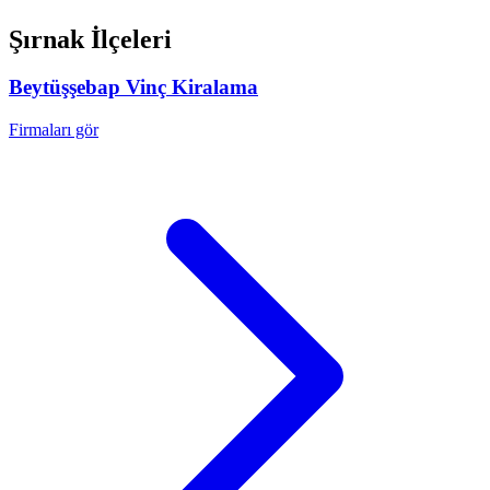
Şırnak
İlçeleri
Beytüşşebap
Vinç Kiralama
Firmaları gör