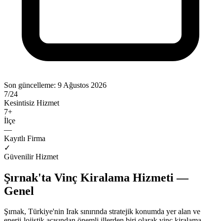
Son güncelleme:
9 Ağustos 2026
7/24
Kesintisiz Hizmet
7
+
İlçe
—
Kayıtlı Firma
✓
Güvenilir Hizmet
Şırnak'ta Vinç Kiralama Hizmeti —
Genel
Şırnak, Türkiye'nin Irak sınırında stratejik konumda yer alan ve
enerji-lojistik açısından önemli illerden biri olarak vinç kiralama