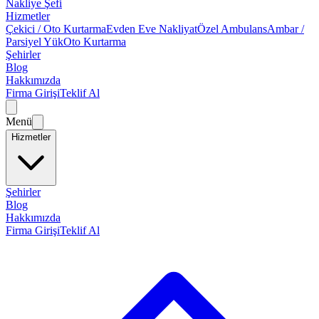
Nakliye Şefi
Hizmetler
Çekici / Oto Kurtarma
Evden Eve Nakliyat
Özel Ambulans
Ambar /
Parsiyel Yük
Oto Kurtarma
Şehirler
Blog
Hakkımızda
Firma Girişi
Teklif Al
Menü
Hizmetler
Şehirler
Blog
Hakkımızda
Firma Girişi
Teklif Al