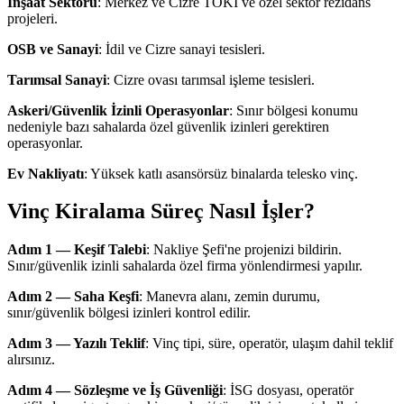
İnşaat Sektörü
: Merkez ve Cizre TOKİ ve özel sektör rezidans
projeleri.
OSB ve Sanayi
: İdil ve Cizre sanayi tesisleri.
Tarımsal Sanayi
: Cizre ovası tarımsal işleme tesisleri.
Askeri/Güvenlik İzinli Operasyonlar
: Sınır bölgesi konumu
nedeniyle bazı sahalarda özel güvenlik izinleri gerektiren
operasyonlar.
Ev Nakliyatı
: Yüksek katlı asansörsüz binalarda telesko vinç.
Vinç Kiralama Süreç Nasıl İşler?
Adım 1 — Keşif Talebi
: Nakliye Şefi'ne projenizi bildirin.
Sınır/güvenlik izinli sahalarda özel firma yönlendirmesi yapılır.
Adım 2 — Saha Keşfi
: Manevra alanı, zemin durumu,
sınır/güvenlik bölgesi izinleri kontrol edilir.
Adım 3 — Yazılı Teklif
: Vinç tipi, süre, operatör, ulaşım dahil teklif
alırsınız.
Adım 4 — Sözleşme ve İş Güvenliği
: İSG dosyası, operatör