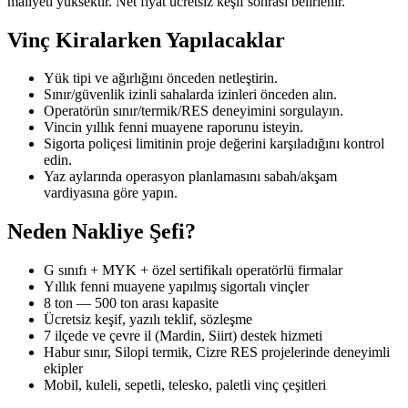
maliyeti yüksektir. Net fiyat ücretsiz keşif sonrası belirlenir.
Vinç Kiralarken Yapılacaklar
Yük tipi ve ağırlığını önceden netleştirin.
Sınır/güvenlik izinli sahalarda izinleri önceden alın.
Operatörün sınır/termik/RES deneyimini sorgulayın.
Vincin yıllık fenni muayene raporunu isteyin.
Sigorta poliçesi limitinin proje değerini karşıladığını kontrol
edin.
Yaz aylarında operasyon planlamasını sabah/akşam
vardiyasına göre yapın.
Neden Nakliye Şefi?
G sınıfı + MYK + özel sertifikalı operatörlü firmalar
Yıllık fenni muayene yapılmış sigortalı vinçler
8 ton — 500 ton arası kapasite
Ücretsiz keşif, yazılı teklif, sözleşme
7 ilçede ve çevre il (Mardin, Siirt) destek hizmeti
Habur sınır, Silopi termik, Cizre RES projelerinde deneyimli
ekipler
Mobil, kuleli, sepetli, telesko, paletli vinç çeşitleri