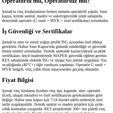
Operatörlü mü, Operatörsüz mü?
Şırnak'ta vinç kiralamaların hemen tamamı operatörlü yapılır. Sınır
kapısı, termik santral, maden ve askeri/güvenlik izinli sahalarda
deneyimli operatör (G sınıfı + MYK + özel sertifikalar) zorunludur.
İş Güvenliği ve Sertifikalar
Şırnak'ın sınır ve enerji yoğun profili İSG açısından özel dikkat
gerektirir. Habur Sınır Kapısı'nda gümrük müdürlüğü ve güvenlik
birimi izinleri zorunludur. Termik santralde kazan/yüksek sıcaklık
sertifikaları, linyit madenlerinde MAPEK güvenlik eğitimi gerekir.
RES sahalarında elektrik İSG ve rüzgar hızı izleme uygulanır. Yaz
sıcaklığında (40°C+) öğle vardiyası yapılmaz. Operatör G sınıfı +
MYK belgeli, vinç yıllık fenni muayeneden geçmiş olmalıdır.
Fiyat Bilgisi
Şırnak vinç kiralama fiyatları vinç tipi, kapasite, süre, operatör
ücreti, ulaşım mesafesi ve özel sertifikasyon gereksinimine göre
değişir. Habur sınır kapısı için 7/24 hizmet talebi nedeniyle özel
tarife uygulanabilir. Termik santral ve maden projeleri için aylık-
yıllık kontratlar yaygındır. RES projelerinde 200+ ton paletli vinç