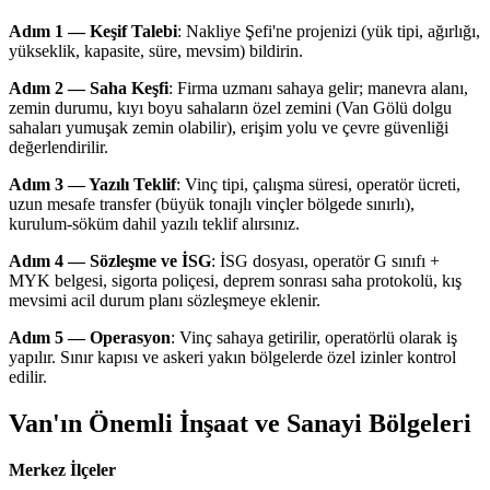
Adım 1 — Keşif Talebi
: Nakliye Şefi'ne projenizi (yük tipi, ağırlığı,
yükseklik, kapasite, süre, mevsim) bildirin.
Adım 2 — Saha Keşfi
: Firma uzmanı sahaya gelir; manevra alanı,
zemin durumu, kıyı boyu sahaların özel zemini (Van Gölü dolgu
sahaları yumuşak zemin olabilir), erişim yolu ve çevre güvenliği
değerlendirilir.
Adım 3 — Yazılı Teklif
: Vinç tipi, çalışma süresi, operatör ücreti,
uzun mesafe transfer (büyük tonajlı vinçler bölgede sınırlı),
kurulum-söküm dahil yazılı teklif alırsınız.
Adım 4 — Sözleşme ve İSG
: İSG dosyası, operatör G sınıfı +
MYK belgesi, sigorta poliçesi, deprem sonrası saha protokolü, kış
mevsimi acil durum planı sözleşmeye eklenir.
Adım 5 — Operasyon
: Vinç sahaya getirilir, operatörlü olarak iş
yapılır. Sınır kapısı ve askeri yakın bölgelerde özel izinler kontrol
edilir.
Van'ın Önemli İnşaat ve Sanayi Bölgeleri
Merkez İlçeler