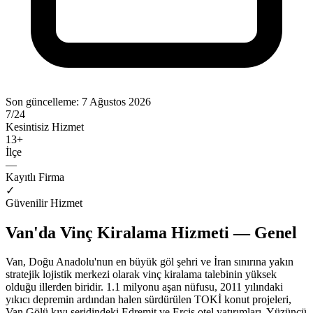
Son güncelleme:
7 Ağustos 2026
7/24
Kesintisiz Hizmet
13
+
İlçe
—
Kayıtlı Firma
✓
Güvenilir Hizmet
Van'da Vinç Kiralama Hizmeti — Genel
Van, Doğu Anadolu'nun en büyük göl şehri ve İran sınırına yakın
stratejik lojistik merkezi olarak vinç kiralama talebinin yüksek
olduğu illerden biridir. 1.1 milyonu aşan nüfusu, 2011 yılındaki
yıkıcı depremin ardından halen sürdürülen TOKİ konut projeleri,
Van Gölü kıyı şeridindeki Edremit ve Erciş otel yatırımları, Yüzüncü