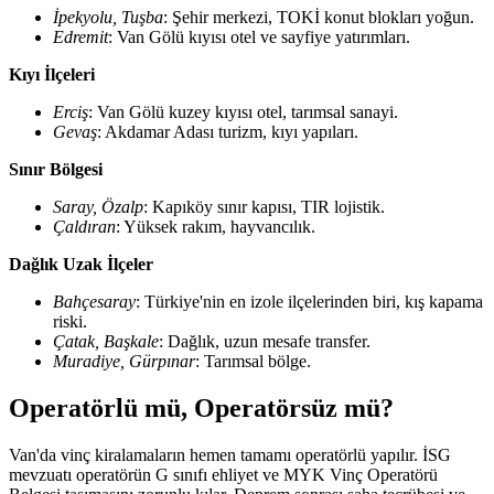
İpekyolu, Tuşba
: Şehir merkezi, TOKİ konut blokları yoğun.
Edremit
: Van Gölü kıyısı otel ve sayfiye yatırımları.
Kıyı İlçeleri
Erciş
: Van Gölü kuzey kıyısı otel, tarımsal sanayi.
Gevaş
: Akdamar Adası turizm, kıyı yapıları.
Sınır Bölgesi
Saray, Özalp
: Kapıköy sınır kapısı, TIR lojistik.
Çaldıran
: Yüksek rakım, hayvancılık.
Dağlık Uzak İlçeler
Bahçesaray
: Türkiye'nin en izole ilçelerinden biri, kış kapama
riski.
Çatak, Başkale
: Dağlık, uzun mesafe transfer.
Muradiye, Gürpınar
: Tarımsal bölge.
Operatörlü mü, Operatörsüz mü?
Van'da vinç kiralamaların hemen tamamı operatörlü yapılır. İSG
mevzuatı operatörün G sınıfı ehliyet ve MYK Vinç Operatörü