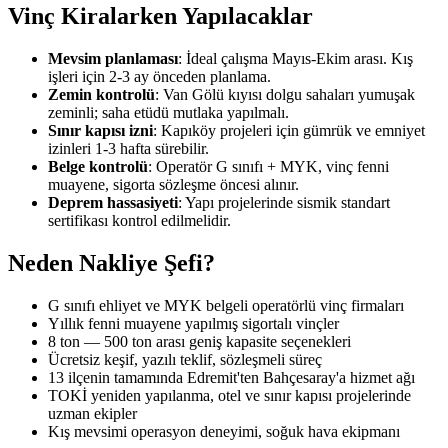
Vinç Kiralarken Yapılacaklar
Mevsim planlaması
: İdeal çalışma Mayıs-Ekim arası. Kış
işleri için 2-3 ay önceden planlama.
Zemin kontrolü
: Van Gölü kıyısı dolgu sahaları yumuşak
zeminli; saha etüdü mutlaka yapılmalı.
Sınır kapısı izni
: Kapıköy projeleri için gümrük ve emniyet
izinleri 1-3 hafta sürebilir.
Belge kontrolü
: Operatör G sınıfı + MYK, vinç fenni
muayene, sigorta sözleşme öncesi alınır.
Deprem hassasiyeti
: Yapı projelerinde sismik standart
sertifikası kontrol edilmelidir.
Neden Nakliye Şefi?
G sınıfı ehliyet ve MYK belgeli operatörlü vinç firmaları
Yıllık fenni muayene yapılmış sigortalı vinçler
8 ton — 500 ton arası geniş kapasite seçenekleri
Ücretsiz keşif, yazılı teklif, sözleşmeli süreç
13 ilçenin tamamında Edremit'ten Bahçesaray'a hizmet ağı
TOKİ yeniden yapılanma, otel ve sınır kapısı projelerinde
uzman ekipler
Kış mevsimi operasyon deneyimi, soğuk hava ekipmanı