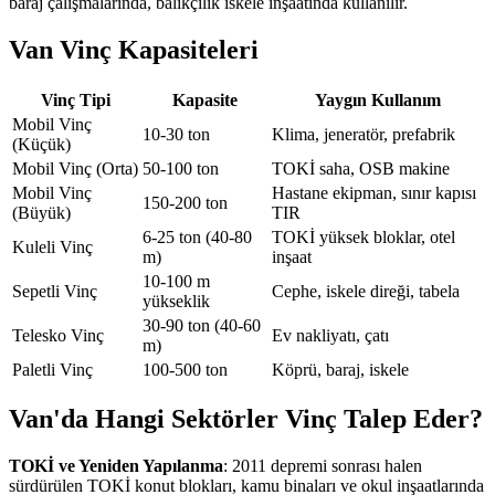
baraj çalışmalarında, balıkçılık iskele inşaatında kullanılır.
Van Vinç Kapasiteleri
Vinç Tipi
Kapasite
Yaygın Kullanım
Mobil Vinç
10-30 ton
Klima, jeneratör, prefabrik
(Küçük)
Mobil Vinç (Orta)
50-100 ton
TOKİ saha, OSB makine
Mobil Vinç
Hastane ekipman, sınır kapısı
150-200 ton
(Büyük)
TIR
6-25 ton (40-80
TOKİ yüksek bloklar, otel
Kuleli Vinç
m)
inşaat
10-100 m
Sepetli Vinç
Cephe, iskele direği, tabela
yükseklik
30-90 ton (40-60
Telesko Vinç
Ev nakliyatı, çatı
m)
Paletli Vinç
100-500 ton
Köprü, baraj, iskele
Van'da Hangi Sektörler Vinç Talep Eder?
TOKİ ve Yeniden Yapılanma
: 2011 depremi sonrası halen
sürdürülen TOKİ konut blokları, kamu binaları ve okul inşaatlarında