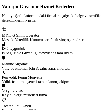
Van için
Güvenilir Hizmet Kriterleri
Nakliye Şefi platformundaki firmalar aşağıdaki belge ve sertifika
gerekliliklerini karşılar.
🏗️
MYK G Sınıfı Operatör
Mesleki Yeterlilik Kurumu sertifikalı vinç operatörleri
🦺
İSG Uygunluk
İş Sağlığı ve Güvenliği mevzuatına tam uyum
🛡️
Makine Sigortası
Vinç ve ekipman için 3. şahıs zarar sigortası
🔧
Periyodik Fenni Muayene
Yıllık fenni muayenesi tamamlanmış ekipman
🏢
Vergi Levhası
Kayıtlı, vergi mükellefi firma
📋
Ticaret Sicil Kaydı