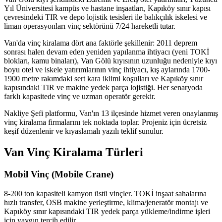
Yıl Üniversitesi kampüs ve hastane inşaatları, Kapıköy sınır kapısı
çevresindeki TIR ve depo lojistik tesisleri ile balıkçılık iskelesi ve
liman operasyonları vinç sektörünü 7/24 hareketli tutar.
Van'da vinç kiralama dört ana faktörle şekillenir: 2011 deprem
sonrası halen devam eden yeniden yapılanma ihtiyacı (yeni TOKİ
blokları, kamu binaları), Van Gölü kıyısının uzunluğu nedeniyle kıyı
boyu otel ve iskele yatırımlarının vinç ihtiyacı, kış aylarında 1700-
1900 metre rakımdaki sert kara iklimi koşulları ve Kapıköy sınır
kapısındaki TIR ve makine yedek parça lojistiği. Her senaryoda
farklı kapasitede vinç ve uzman operatör gerekir.
Nakliye Şefi platformu, Van'ın 13 ilçesinde hizmet veren onaylanmış
vinç kiralama firmalarını tek noktada toplar. Projeniz için ücretsiz
keşif düzenlenir ve kıyaslamalı yazılı teklif sunulur.
Van Vinç Kiralama Türleri
Mobil Vinç (Mobile Crane)
8-200 ton kapasiteli kamyon üstü vinçler. TOKİ inşaat sahalarına
hızlı transfer, OSB makine yerleştirme, klima/jeneratör montajı ve
Kapıköy sınır kapısındaki TIR yedek parça yükleme/indirme işleri
için yaygın tercih edilir.