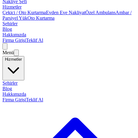
Nakliye Şefi
Hizmetler
Çekici / Oto Kurtarma
Evden Eve Nakliyat
Özel Ambulans
Ambar /
Parsiyel Yük
Oto Kurtarma
Şehirler
Blog
Hakkımızda
Firma Girişi
Teklif Al
Menü
Hizmetler
Şehirler
Blog
Hakkımızda
Firma Girişi
Teklif Al