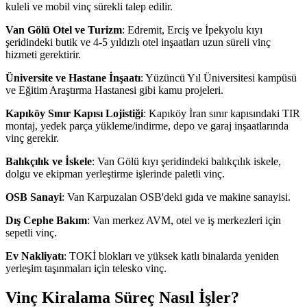
kuleli ve mobil vinç sürekli talep edilir.
Van Gölü Otel ve Turizm
: Edremit, Erciş ve İpekyolu kıyı
şeridindeki butik ve 4-5 yıldızlı otel inşaatları uzun süreli vinç
hizmeti gerektirir.
Üniversite ve Hastane İnşaatı
: Yüzüncü Yıl Üniversitesi kampüsü
ve Eğitim Araştırma Hastanesi gibi kamu projeleri.
Kapıköy Sınır Kapısı Lojistiği
: Kapıköy İran sınır kapısındaki TIR
montaj, yedek parça yükleme/indirme, depo ve garaj inşaatlarında
vinç gerekir.
Balıkçılık ve İskele
: Van Gölü kıyı şeridindeki balıkçılık iskele,
dolgu ve ekipman yerleştirme işlerinde paletli vinç.
OSB Sanayi
: Van Karpuzalan OSB'deki gıda ve makine sanayisi.
Dış Cephe Bakım
: Van merkez AVM, otel ve iş merkezleri için
sepetli vinç.
Ev Nakliyatı
: TOKİ blokları ve yüksek katlı binalarda yeniden
yerleşim taşınmaları için telesko vinç.
Vinç Kiralama Süreç Nasıl İşler?