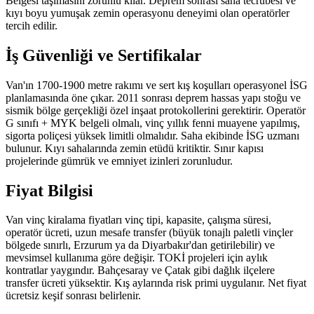
Belgesi taşımasını zorunlu kılar. Deprem sonrası saha tecrübesi ve
kıyı boyu yumuşak zemin operasyonu deneyimi olan operatörler
tercih edilir.
İş Güvenliği ve Sertifikalar
Van'ın 1700-1900 metre rakımı ve sert kış koşulları operasyonel İSG
planlamasında öne çıkar. 2011 sonrası deprem hassas yapı stoğu ve
sismik bölge gerçekliği özel inşaat protokollerini gerektirir. Operatör
G sınıfı + MYK belgeli olmalı, vinç yıllık fenni muayene yapılmış,
sigorta poliçesi yüksek limitli olmalıdır. Saha ekibinde İSG uzmanı
bulunur. Kıyı sahalarında zemin etüdü kritiktir. Sınır kapısı
projelerinde gümrük ve emniyet izinleri zorunludur.
Fiyat Bilgisi
Van vinç kiralama fiyatları vinç tipi, kapasite, çalışma süresi,
operatör ücreti, uzun mesafe transfer (büyük tonajlı paletli vinçler
bölgede sınırlı, Erzurum ya da Diyarbakır'dan getirilebilir) ve
mevsimsel kullanıma göre değişir. TOKİ projeleri için aylık
kontratlar yaygındır. Bahçesaray ve Çatak gibi dağlık ilçelere
transfer ücreti yüksektir. Kış aylarında risk primi uygulanır. Net fiyat
ücretsiz keşif sonrası belirlenir.