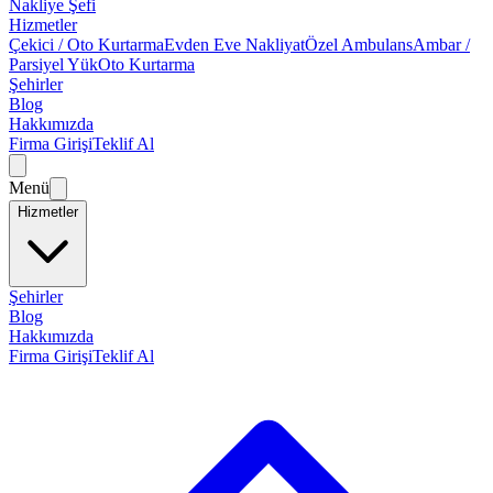
Nakliye Şefi
Hizmetler
Çekici / Oto Kurtarma
Evden Eve Nakliyat
Özel Ambulans
Ambar /
Parsiyel Yük
Oto Kurtarma
Şehirler
Blog
Hakkımızda
Firma Girişi
Teklif Al
Menü
Hizmetler
Şehirler
Blog
Hakkımızda
Firma Girişi
Teklif Al