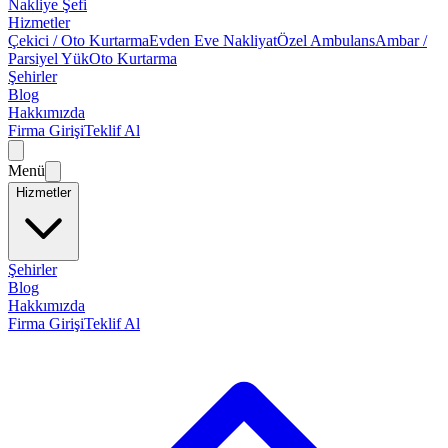
Nakliye Şefi
Hizmetler
Çekici / Oto Kurtarma
Evden Eve Nakliyat
Özel Ambulans
Ambar /
Parsiyel Yük
Oto Kurtarma
Şehirler
Blog
Hakkımızda
Firma Girişi
Teklif Al
Menü
Hizmetler
Şehirler
Blog
Hakkımızda
Firma Girişi
Teklif Al