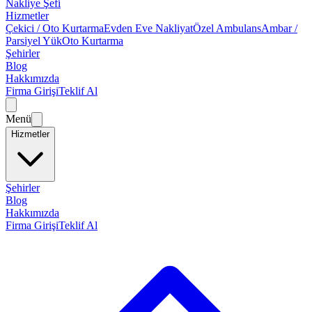
Nakliye Şefi
Hizmetler
Çekici / Oto Kurtarma
Evden Eve Nakliyat
Özel Ambulans
Ambar /
Parsiyel Yük
Oto Kurtarma
Şehirler
Blog
Hakkımızda
Firma Girişi
Teklif Al
Menü
Hizmetler
Şehirler
Blog
Hakkımızda
Firma Girişi
Teklif Al