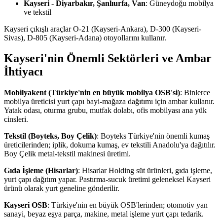
Kayseri - Diyarbakır, Şanlıurfa, Van
: Güneydoğu mobilya
ve tekstil
Kayseri çıkışlı araçlar O-21 (Kayseri-Ankara), D-300 (Kayseri-
Sivas), D-805 (Kayseri-Adana) otoyollarını kullanır.
Kayseri'nin Önemli Sektörleri ve Ambar
İhtiyacı
Mobilyakent (Türkiye'nin en büyük mobilya OSB'si)
: Binlerce
mobilya üreticisi yurt çapı bayi-mağaza dağıtımı için ambar kullanır.
Yatak odası, oturma grubu, mutfak dolabı, ofis mobilyası ana yük
cinsleri.
Tekstil (Boyteks, Boy Çelik)
: Boyteks Türkiye'nin önemli kumaş
üreticilerinden; iplik, dokuma kumaş, ev tekstili Anadolu'ya dağıtılır.
Boy Çelik metal-tekstil makinesi üretimi.
Gıda İşleme (Hisarlar)
: Hisarlar Holding süt ürünleri, gıda işleme,
yurt çapı dağıtım yapar. Pastırma-sucuk üretimi geleneksel Kayseri
ürünü olarak yurt geneline gönderilir.
Kayseri OSB
: Türkiye'nin en büyük OSB'lerinden; otomotiv yan
sanayi, beyaz eşya parça, makine, metal işleme yurt çapı tedarik.