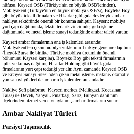
nüfusu, Kayseri OSB (Türkiye'nin en büyük OSB'lerinden),
Mobilyakent (Türkiye'nin en büyük mobilya OSB'si), Boyteks-Boy
gibi büyük tekstil firmaları ve Hisarlar gibi gıda devleriyle ambar
nakliyat sektöründe önemli bir konuma sahiptir. Kayseri; mobilya
yurt çapı dağıtımında, tekstil tedarik zincirinde, gıda işleme
dağıtımında ve metal işleme sanayi tedariğinde ambar talebi yaratır.
Kayseri ambar firmalarının ana iş kalemleri arasında;
Mobilyakent'ten çıkan mobilya yüklerinin Türkiye geneline dağıtımı
(İnegöl-Bursa ile birlikte Türkiye mobilya üretiminin önemli
bölümünü Kayseri karşılar), Boyteks-Boy gibi tekstil firmalarının
iplik ve kumaş dağıtımı, Hisarlar Holding gibi büyük gıda
firmalarının yurt çapı tedariği yer alır. Aynı zamanda Kayseri OSB
ve Erciyes Sanayi Sitesi'nden çıkan metal işleme, makine, otomotiv
yan sanayi yükleri de ambarın iş kalemleri arasındadır.
Nakliye Şefi platformu, Kayseri merkez (Melikgazi, Kocasinan,
Talas) ile Develi, Yahyalı, Pınarbaşı, Sarız, Bünyan dahil tüm
ilçelerinden hizmet veren onaylanmış ambar firmalarını sunar.
Ambar Nakliyat Türleri
Parsiyel Taşımacılık