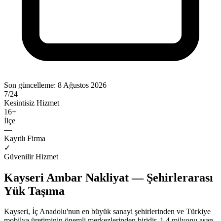
Son güncelleme:
8 Ağustos 2026
7/24
Kesintisiz Hizmet
16
+
İlçe
—
Kayıtlı Firma
✓
Güvenilir Hizmet
Kayseri Ambar Nakliyat — Şehirlerarası
Yük Taşıma
Kayseri, İç Anadolu'nun en büyük sanayi şehirlerinden ve Türkiye
mobilya üretiminin önemli merkezlerinden biridir. 1.4 milyonu aşan