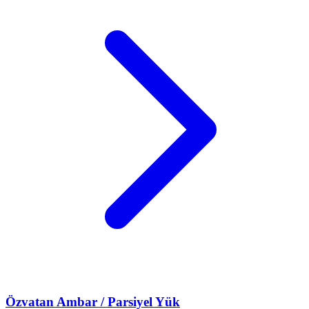
Özvatan
Ambar / Parsiyel Yük