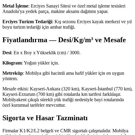
Metal İşleme
: Erciyes Sanayi Sitesi ve özel metal işleme tesisleri
Anadolu'ya yedek parça, makine aksamı dağıtımı yapar.
Erciyes Turizm Tedariği
: Kış sezonu Erciyes kayak merkezi ve yıl
boyu turizm tedariği için ambar trafiği.
Fiyatlandırma — Desi/Kg/m³ ve Mesafe
Desi
: En x Boy x Yükseklik (cm) / 3000.
Kilogram
: Yoğun yükler için.
Metreküp
: Mobilya gibi hacimli ama hafif yükler için en uygun
yöntem.
Mesafe etkisi: Kayseri-Ankara (320 km), Kayseri-İstanbul (770 km),
Kayseri-Erzurum (700 km) gibi rotalarda km tarifesi farklılaşır.
Mobilyakent çıkışlı sürekli yük trafiği nedeniyle bayi rotalarında
özel kurumsal tarifeler mevcuttur.
Sigorta ve Hasar Tazminatı
Firmalar K1/K2/L2 belgeli ve CMR sigortalı çalışmalıdır. Mobilya