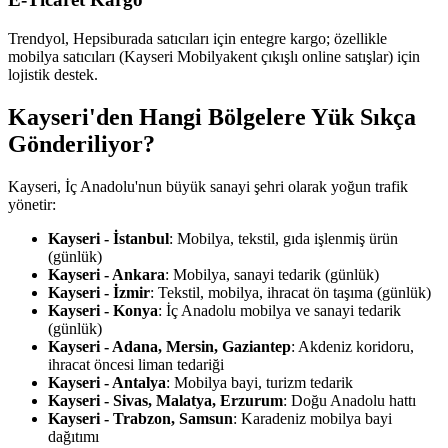
Trendyol, Hepsiburada satıcıları için entegre kargo; özellikle
mobilya satıcıları (Kayseri Mobilyakent çıkışlı online satışlar) için
lojistik destek.
Kayseri'den Hangi Bölgelere Yük Sıkça
Gönderiliyor?
Kayseri, İç Anadolu'nun büyük sanayi şehri olarak yoğun trafik
yönetir:
Kayseri - İstanbul
: Mobilya, tekstil, gıda işlenmiş ürün
(günlük)
Kayseri - Ankara
: Mobilya, sanayi tedarik (günlük)
Kayseri - İzmir
: Tekstil, mobilya, ihracat ön taşıma (günlük)
Kayseri - Konya
: İç Anadolu mobilya ve sanayi tedarik
(günlük)
Kayseri - Adana, Mersin, Gaziantep
: Akdeniz koridoru,
ihracat öncesi liman tedariği
Kayseri - Antalya
: Mobilya bayi, turizm tedarik
Kayseri - Sivas, Malatya, Erzurum
: Doğu Anadolu hattı
Kayseri - Trabzon, Samsun
: Karadeniz mobilya bayi
dağıtımı