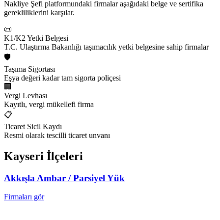
Nakliye Şefi platformundaki firmalar aşağıdaki belge ve sertifika
gerekliliklerini karşılar.
📜
K1/K2 Yetki Belgesi
T.C. Ulaştırma Bakanlığı taşımacılık yetki belgesine sahip firmalar
🛡️
Taşıma Sigortası
Eşya değeri kadar tam sigorta poliçesi
🏢
Vergi Levhası
Kayıtlı, vergi mükellefi firma
📋
Ticaret Sicil Kaydı
Resmi olarak tescilli ticaret unvanı
Kayseri
İlçeleri
Akkışla
Ambar / Parsiyel Yük
Firmaları gör