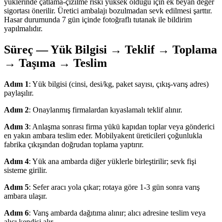
yüklerinde çatlama-çizilme riski yüksek olduğu için ek beyan değer
sigortası önerilir. Üretici ambalajı bozulmadan sevk edilmesi şarttır.
Hasar durumunda 7 gün içinde fotoğraflı tutanak ile bildirim
yapılmalıdır.
Süreç — Yük Bilgisi → Teklif → Toplama
→ Taşıma → Teslim
Adım 1
: Yük bilgisi (cinsi, desi/kg, paket sayısı, çıkış-varış adres)
paylaşılır.
Adım 2
: Onaylanmış firmalardan kıyaslamalı teklif alınır.
Adım 3
: Anlaşma sonrası firma yükü kapıdan toplar veya gönderici
en yakın ambara teslim eder. Mobilyakent üreticileri çoğunlukla
fabrika çıkışından doğrudan toplama yaptırır.
Adım 4
: Yük ana ambarda diğer yüklerle birleştirilir; sevk fişi
sisteme girilir.
Adım 5
: Sefer aracı yola çıkar; rotaya göre 1-3 gün sonra varış
ambara ulaşır.
Adım 6
: Varış ambarda dağıtıma alınır; alıcı adresine teslim veya
alıcı kendisi alır.