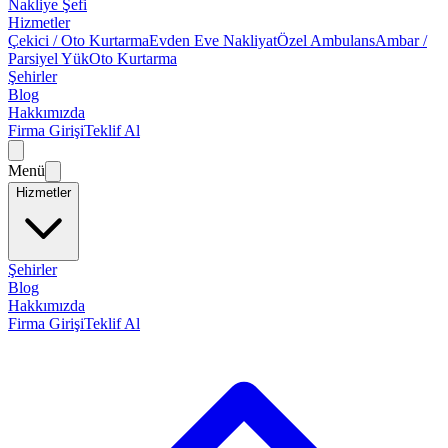
Nakliye Şefi
Hizmetler
Çekici / Oto Kurtarma
Evden Eve Nakliyat
Özel Ambulans
Ambar /
Parsiyel Yük
Oto Kurtarma
Şehirler
Blog
Hakkımızda
Firma Girişi
Teklif Al
Menü
Hizmetler
Şehirler
Blog
Hakkımızda
Firma Girişi
Teklif Al