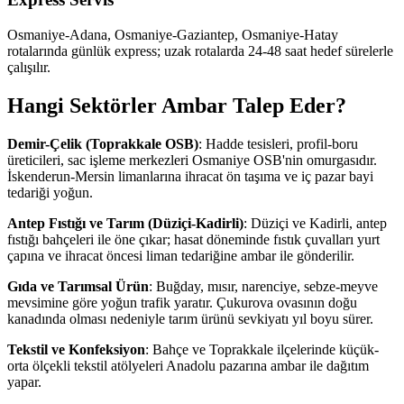
Osmaniye-Adana, Osmaniye-Gaziantep, Osmaniye-Hatay
rotalarında günlük express; uzak rotalarda 24-48 saat hedef sürelerle
çalışılır.
Hangi Sektörler Ambar Talep Eder?
Demir-Çelik (Toprakkale OSB)
: Hadde tesisleri, profil-boru
üreticileri, sac işleme merkezleri Osmaniye OSB'nin omurgasıdır.
İskenderun-Mersin limanlarına ihracat ön taşıma ve iç pazar bayi
tedariği yoğun.
Antep Fıstığı ve Tarım (Düziçi-Kadirli)
: Düziçi ve Kadirli, antep
fıstığı bahçeleri ile öne çıkar; hasat döneminde fıstık çuvalları yurt
çapına ve ihracat öncesi liman tedariğine ambar ile gönderilir.
Gıda ve Tarımsal Ürün
: Buğday, mısır, narenciye, sebze-meyve
mevsimine göre yoğun trafik yaratır. Çukurova ovasının doğu
kanadında olması nedeniyle tarım ürünü sevkiyatı yıl boyu sürer.
Tekstil ve Konfeksiyon
: Bahçe ve Toprakkale ilçelerinde küçük-
orta ölçekli tekstil atölyeleri Anadolu pazarına ambar ile dağıtım
yapar.