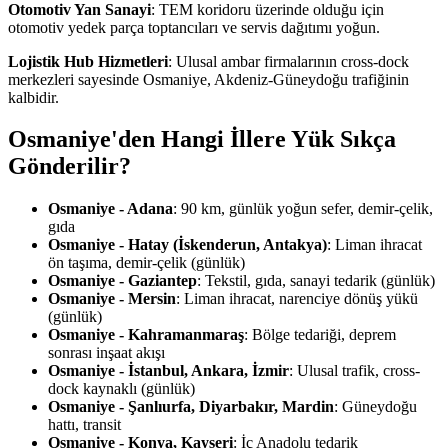
Otomotiv Yan Sanayi
: TEM koridoru üzerinde olduğu için
otomotiv yedek parça toptancıları ve servis dağıtımı yoğun.
Lojistik Hub Hizmetleri
: Ulusal ambar firmalarının cross-dock
merkezleri sayesinde Osmaniye, Akdeniz-Güneydoğu trafiğinin
kalbidir.
Osmaniye'den Hangi İllere Yük Sıkça
Gönderilir?
Osmaniye - Adana
: 90 km, günlük yoğun sefer, demir-çelik,
gıda
Osmaniye - Hatay (İskenderun, Antakya)
: Liman ihracat
ön taşıma, demir-çelik (günlük)
Osmaniye - Gaziantep
: Tekstil, gıda, sanayi tedarik (günlük)
Osmaniye - Mersin
: Liman ihracat, narenciye dönüş yükü
(günlük)
Osmaniye - Kahramanmaraş
: Bölge tedariği, deprem
sonrası inşaat akışı
Osmaniye - İstanbul, Ankara, İzmir
: Ulusal trafik, cross-
dock kaynaklı (günlük)
Osmaniye - Şanlıurfa, Diyarbakır, Mardin
: Güneydoğu
hattı, transit
Osmaniye - Konya, Kayseri
: İç Anadolu tedarik