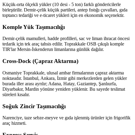
Küçük-orta ölçekli yükler (10 desi - 5 ton) farklı göndericilerle
birleştirilir. Demir-çelik küçük partileri, antep fıstığı çuvalları, gıda
toptancı tedariği ve e-ticaret yükleri için en ekonomik seçenektir.
Komple Yük Taşımacılığı
Demir-çelik mamulleri, hadde profilleri, sac ve liman ihracat öncesi
tedarik için tek araç tahsis edilir. Toprakkale OSB çıkışlı komple
TIR'lar Mersin-İskenderun limanlarına günlük dağılır.
Cross-Dock (Çapraz Aktarma)
Osmaniye Toprakkale, ulusal ambar firmalarının çapraz aktarma
noktasıdır. İstanbul, Ankara, İzmir gibi merkezlerden gelen yükler
burada iller arası ayrılır; Adana, Hatay, Gaziantep, Şanlıurfa,
Diyarbakır, Mardin yönüne yeniden yüklenir. Bu sayede teslimat
süreleri kısalır.
Soğuk Zincir Taşımacılığı
Narenciye, taze sebze-meyve ve gıda işlenmiş ürünler için frigorifik
araç hizmeti.
Express Servis