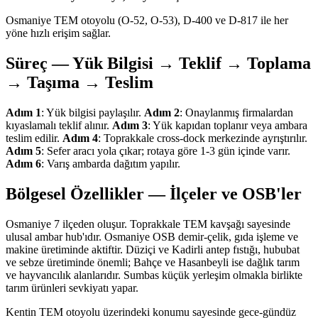
Osmaniye TEM otoyolu (O-52, O-53), D-400 ve D-817 ile her
yöne hızlı erişim sağlar.
Süreç — Yük Bilgisi → Teklif → Toplama
→ Taşıma → Teslim
Adım 1
: Yük bilgisi paylaşılır.
Adım 2
: Onaylanmış firmalardan
kıyaslamalı teklif alınır.
Adım 3
: Yük kapıdan toplanır veya ambara
teslim edilir.
Adım 4
: Toprakkale cross-dock merkezinde ayrıştırılır.
Adım 5
: Sefer aracı yola çıkar; rotaya göre 1-3 gün içinde varır.
Adım 6
: Varış ambarda dağıtım yapılır.
Bölgesel Özellikler — İlçeler ve OSB'ler
Osmaniye 7 ilçeden oluşur. Toprakkale TEM kavşağı sayesinde
ulusal ambar hub'ıdır. Osmaniye OSB demir-çelik, gıda işleme ve
makine üretiminde aktiftir. Düziçi ve Kadirli antep fıstığı, hububat
ve sebze üretiminde önemli; Bahçe ve Hasanbeyli ise dağlık tarım
ve hayvancılık alanlarıdır. Sumbas küçük yerleşim olmakla birlikte
tarım ürünleri sevkiyatı yapar.
Kentin TEM otoyolu üzerindeki konumu sayesinde gece-gündüz