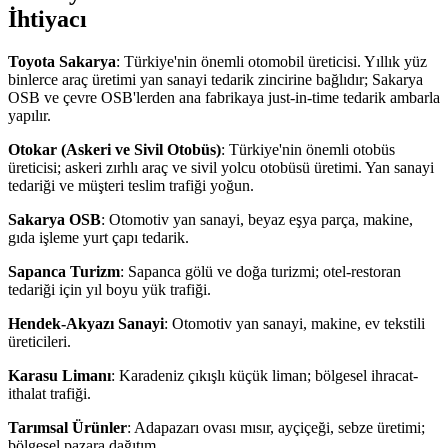
İhtiyacı
Toyota Sakarya
: Türkiye'nin önemli otomobil üreticisi. Yıllık yüz
binlerce araç üretimi yan sanayi tedarik zincirine bağlıdır; Sakarya
OSB ve çevre OSB'lerden ana fabrikaya just-in-time tedarik ambarla
yapılır.
Otokar (Askeri ve Sivil Otobüs)
: Türkiye'nin önemli otobüs
üreticisi; askeri zırhlı araç ve sivil yolcu otobüsü üretimi. Yan sanayi
tedariği ve müşteri teslim trafiği yoğun.
Sakarya OSB
: Otomotiv yan sanayi, beyaz eşya parça, makine,
gıda işleme yurt çapı tedarik.
Sapanca Turizm
: Sapanca gölü ve doğa turizmi; otel-restoran
tedariği için yıl boyu yük trafiği.
Hendek-Akyazı Sanayi
: Otomotiv yan sanayi, makine, ev tekstili
üreticileri.
Karasu Limanı
: Karadeniz çıkışlı küçük liman; bölgesel ihracat-
ithalat trafiği.
Tarımsal Ürünler
: Adapazarı ovası mısır, ayçiçeği, sebze üretimi;
bölgesel pazara dağıtım.