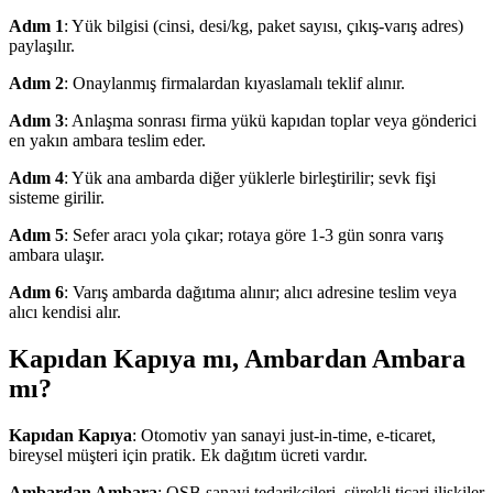
Adım 1
: Yük bilgisi (cinsi, desi/kg, paket sayısı, çıkış-varış adres)
paylaşılır.
Adım 2
: Onaylanmış firmalardan kıyaslamalı teklif alınır.
Adım 3
: Anlaşma sonrası firma yükü kapıdan toplar veya gönderici
en yakın ambara teslim eder.
Adım 4
: Yük ana ambarda diğer yüklerle birleştirilir; sevk fişi
sisteme girilir.
Adım 5
: Sefer aracı yola çıkar; rotaya göre 1-3 gün sonra varış
ambara ulaşır.
Adım 6
: Varış ambarda dağıtıma alınır; alıcı adresine teslim veya
alıcı kendisi alır.
Kapıdan Kapıya mı, Ambardan Ambara
mı?
Kapıdan Kapıya
: Otomotiv yan sanayi just-in-time, e-ticaret,
bireysel müşteri için pratik. Ek dağıtım ücreti vardır.
Ambardan Ambara
: OSB sanayi tedarikçileri, sürekli ticari ilişkiler