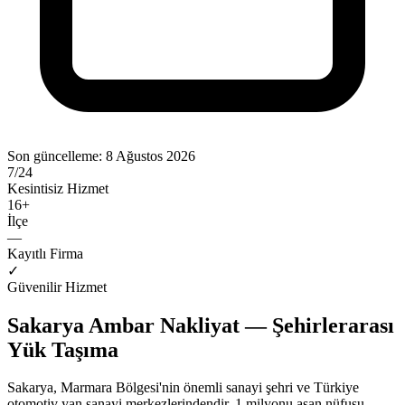
Son güncelleme:
8 Ağustos 2026
7/24
Kesintisiz Hizmet
16
+
İlçe
—
Kayıtlı Firma
✓
Güvenilir Hizmet
Sakarya Ambar Nakliyat — Şehirlerarası
Yük Taşıma
Sakarya, Marmara Bölgesi'nin önemli sanayi şehri ve Türkiye
otomotiv yan sanayi merkezlerindendir. 1 milyonu aşan nüfusu,