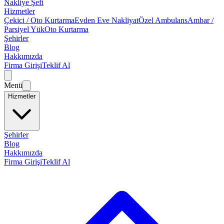
Nakliye Şefi
Hizmetler
Çekici / Oto Kurtarma
Evden Eve Nakliyat
Özel Ambulans
Ambar /
Parsiyel Yük
Oto Kurtarma
Şehirler
Blog
Hakkımızda
Firma Girişi
Teklif Al
Menü
Hizmetler
Şehirler
Blog
Hakkımızda
Firma Girişi
Teklif Al