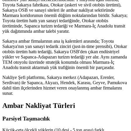
Toyota Sakarya fabrikası, Otokar (askeri ve sivil otobüs üretimi),
Sakarya OSB ve sanayi siteleri ile ambar nakliyat sektöründe
Marmara koridorunun önemli düğüm noktalarından biridir. Sakarya;
Toyota üretim hattı yan sanayi tedariğinde, Otokar otobüs
üretiminde, Sapanca turizm tedariği ve Marmara-İç Anadolu transit
yük dağıtımında ambar talebi yaratır.
Sakarya ambar firmalarının ana iş kalemleri arasında; Toyota
Sakarya'nın yan sanayi tedarik zinciri (just-in-time prensibi), Otokar
otobüs üretim hattı tedariği, Sakarya OSB'den çıkan endüstriyel
yükler ve Sapanca-Adapazarı turizm tedariği yer alır. Aynı zamanda
TEM otoyolu üzerinde stratejik konumda olması Marmara-İç
Anadolu transit aktarmalı yük trafiğinin önemli bir parçasıdır.
Nakliye Şefi platformu, Sakarya merkez (Adapazarı, Erenler,
Serdivan) ile Sapanca, Akyazı, Hendek, Karasu, Geyve, Pamukova
dahil tüm ilçelerinden hizmet veren onaylanmış ambar firmalarını
sunar.
Ambar Nakliyat Türleri
Parsiyel Taşımacılık
Küçük-orta ölçekli yüklerin (10 desi - 5 ton arası) farklı