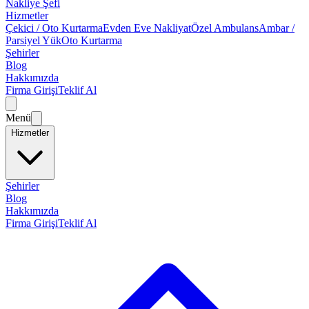
Nakliye Şefi
Hizmetler
Çekici / Oto Kurtarma
Evden Eve Nakliyat
Özel Ambulans
Ambar /
Parsiyel Yük
Oto Kurtarma
Şehirler
Blog
Hakkımızda
Firma Girişi
Teklif Al
Menü
Hizmetler
Şehirler
Blog
Hakkımızda
Firma Girişi
Teklif Al