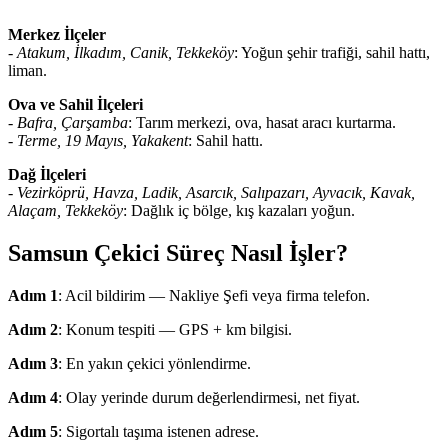
Merkez İlçeler
-
Atakum, İlkadım, Canik, Tekkeköy
: Yoğun şehir trafiği, sahil hattı,
liman.
Ova ve Sahil İlçeleri
-
Bafra, Çarşamba
: Tarım merkezi, ova, hasat aracı kurtarma.
-
Terme, 19 Mayıs, Yakakent
: Sahil hattı.
Dağ İlçeleri
-
Vezirköprü, Havza, Ladik, Asarcık, Salıpazarı, Ayvacık, Kavak,
Alaçam, Tekkeköy
: Dağlık iç bölge, kış kazaları yoğun.
Samsun Çekici Süreç Nasıl İşler?
Adım 1
: Acil bildirim — Nakliye Şefi veya firma telefon.
Adım 2
: Konum tespiti — GPS + km bilgisi.
Adım 3
: En yakın çekici yönlendirme.
Adım 4
: Olay yerinde durum değerlendirmesi, net fiyat.
Adım 5
: Sigortalı taşıma istenen adrese.