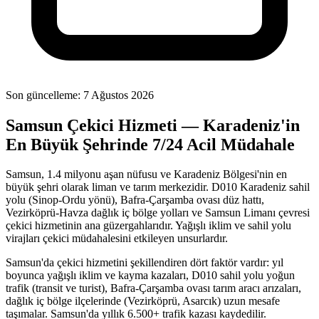
Son güncelleme:
7 Ağustos 2026
Samsun Çekici Hizmeti — Karadeniz'in
En Büyük Şehrinde 7/24 Acil Müdahale
Samsun, 1.4 milyonu aşan nüfusu ve Karadeniz Bölgesi'nin en
büyük şehri olarak liman ve tarım merkezidir. D010 Karadeniz sahil
yolu (Sinop-Ordu yönü), Bafra-Çarşamba ovası düz hattı,
Vezirköprü-Havza dağlık iç bölge yolları ve Samsun Limanı çevresi
çekici hizmetinin ana güzergahlarıdır. Yağışlı iklim ve sahil yolu
virajları çekici müdahalesini etkileyen unsurlardır.
Samsun'da çekici hizmetini şekillendiren dört faktör vardır: yıl
boyunca yağışlı iklim ve kayma kazaları, D010 sahil yolu yoğun
trafik (transit ve turist), Bafra-Çarşamba ovası tarım aracı arızaları,
dağlık iç bölge ilçelerinde (Vezirköprü, Asarcık) uzun mesafe
taşımalar. Samsun'da yıllık 6.500+ trafik kazası kaydedilir.