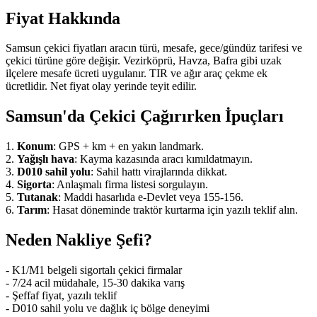
Fiyat Hakkında
Samsun çekici fiyatları aracın türü, mesafe, gece/gündüz tarifesi ve
çekici türüne göre değişir. Vezirköprü, Havza, Bafra gibi uzak
ilçelere mesafe ücreti uygulanır. TIR ve ağır araç çekme ek
ücretlidir. Net fiyat olay yerinde teyit edilir.
Samsun'da Çekici Çağırırken İpuçları
1.
Konum
: GPS + km + en yakın landmark.
2.
Yağışlı hava
: Kayma kazasında aracı kımıldatmayın.
3.
D010 sahil yolu
: Sahil hattı virajlarında dikkat.
4.
Sigorta
: Anlaşmalı firma listesi sorgulayın.
5.
Tutanak
: Maddi hasarlıda e-Devlet veya 155-156.
6.
Tarım
: Hasat döneminde traktör kurtarma için yazılı teklif alın.
Neden Nakliye Şefi?
- K1/M1 belgeli sigortalı çekici firmalar
- 7/24 acil müdahale, 15-30 dakika varış
- Şeffaf fiyat, yazılı teklif
- D010 sahil yolu ve dağlık iç bölge deneyimi