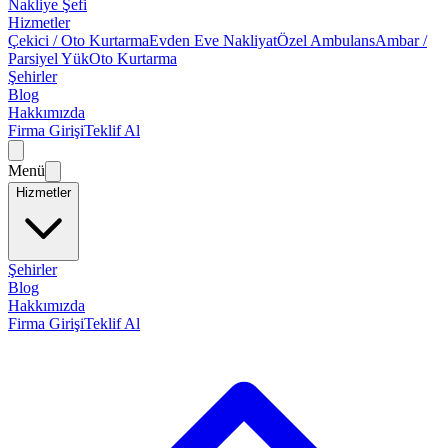
Nakliye Şefi
Hizmetler
Çekici / Oto Kurtarma
Evden Eve Nakliyat
Özel Ambulans
Ambar /
Parsiyel Yük
Oto Kurtarma
Şehirler
Blog
Hakkımızda
Firma Girişi
Teklif Al
Menü
Hizmetler
Şehirler
Blog
Hakkımızda
Firma Girişi
Teklif Al