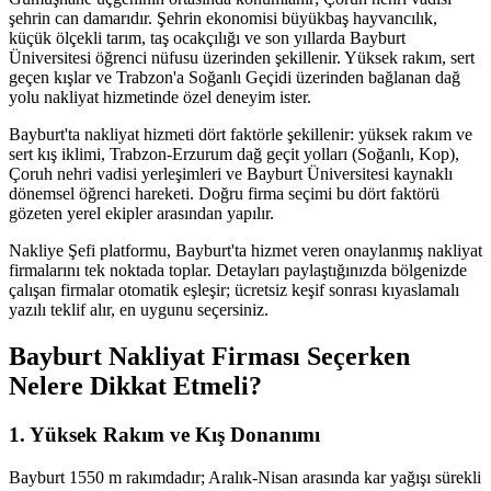
şehrin can damarıdır. Şehrin ekonomisi büyükbaş hayvancılık,
küçük ölçekli tarım, taş ocakçılığı ve son yıllarda Bayburt
Üniversitesi öğrenci nüfusu üzerinden şekillenir. Yüksek rakım, sert
geçen kışlar ve Trabzon'a Soğanlı Geçidi üzerinden bağlanan dağ
yolu nakliyat hizmetinde özel deneyim ister.
Bayburt'ta nakliyat hizmeti dört faktörle şekillenir: yüksek rakım ve
sert kış iklimi, Trabzon-Erzurum dağ geçit yolları (Soğanlı, Kop),
Çoruh nehri vadisi yerleşimleri ve Bayburt Üniversitesi kaynaklı
dönemsel öğrenci hareketi. Doğru firma seçimi bu dört faktörü
gözeten yerel ekipler arasından yapılır.
Nakliye Şefi platformu, Bayburt'ta hizmet veren onaylanmış nakliyat
firmalarını tek noktada toplar. Detayları paylaştığınızda bölgenizde
çalışan firmalar otomatik eşleşir; ücretsiz keşif sonrası kıyaslamalı
yazılı teklif alır, en uygunu seçersiniz.
Bayburt Nakliyat Firması Seçerken
Nelere Dikkat Etmeli?
1. Yüksek Rakım ve Kış Donanımı
Bayburt 1550 m rakımdadır; Aralık-Nisan arasında kar yağışı sürekli