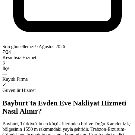
Son güncelleme:
9 Ağustos 2026
7/24
Kesintisiz Hizmet
3
+
İlçe
—
Kayıtlı Firma
✓
Güvenilir Hizmet
Bayburt'ta Evden Eve Nakliyat Hizmeti
Nasıl Alınır?
Bayburt, Türkiye'nin en küçük illerinden biri ve Doğu Karadeniz iç
bölgesinin 1550 m rakımındaki yayla şehridir. Trabzon-Erzurum-
Gümüşhane üçgeninin ortasında konumlanır; Çoruh nehri vadisi