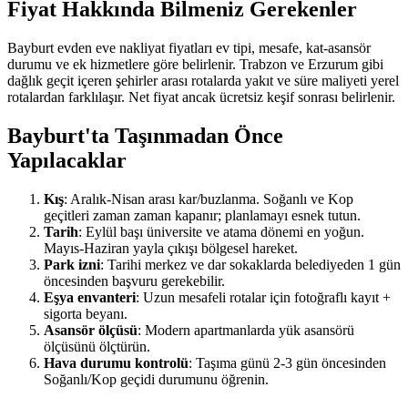
Fiyat Hakkında Bilmeniz Gerekenler
Bayburt evden eve nakliyat fiyatları ev tipi, mesafe, kat-asansör
durumu ve ek hizmetlere göre belirlenir. Trabzon ve Erzurum gibi
dağlık geçit içeren şehirler arası rotalarda yakıt ve süre maliyeti yerel
rotalardan farklılaşır. Net fiyat ancak ücretsiz keşif sonrası belirlenir.
Bayburt'ta Taşınmadan Önce
Yapılacaklar
Kış
: Aralık-Nisan arası kar/buzlanma. Soğanlı ve Kop
geçitleri zaman zaman kapanır; planlamayı esnek tutun.
Tarih
: Eylül başı üniversite ve atama dönemi en yoğun.
Mayıs-Haziran yayla çıkışı bölgesel hareket.
Park izni
: Tarihi merkez ve dar sokaklarda belediyeden 1 gün
öncesinden başvuru gerekebilir.
Eşya envanteri
: Uzun mesafeli rotalar için fotoğraflı kayıt +
sigorta beyanı.
Asansör ölçüsü
: Modern apartmanlarda yük asansörü
ölçüsünü ölçtürün.
Hava durumu kontrolü
: Taşıma günü 2-3 gün öncesinden
Soğanlı/Kop geçidi durumunu öğrenin.