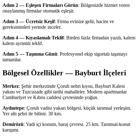
Adım 2 — Eşleşen Firmaları Görün
: Bölgenizde hizmet veren
onaylanmış firmalar otomatik eşleşir.
Adım 3 — Ücretsiz Keşif
: Firma evinize gelir, hacim ve
gereksinimleri yerinde inceler.
Adım 4 — Kıyaslamalı Teklif
: Birden fazla firmadan yazılı, kalem
kalem ayrıntılı teklif.
Adım 5 — Taşınma Günü
: Profesyonel ekip sigortalı taşımayı
tamamlar.
Bölgesel Özellikler — Bayburt İlçeleri
Merkez
: Şehir merkezinde Çoruh nehri kıyısı, Bayburt Kalesi
yakını ve Tuzcuzade gibi tarihi mahalleler. Modern apartmanlar
Cumhuriyet ve Kıbrıs caddesi çevresinde yoğun.
Aydıntepe
: Çoruh vadisi yukarı bölgesi, küçük tarımsal yerleşim.
Yer altı şehri ile bilinir. 30 km.
Demirözü
: Vadi içi konum, baraj çevresi. 25 km. Tarımsal-konut
karışımı.