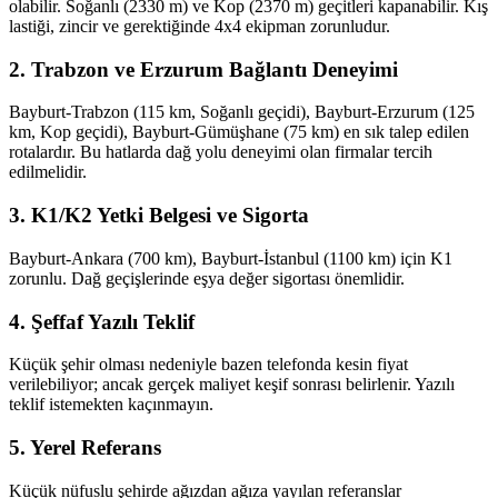
olabilir. Soğanlı (2330 m) ve Kop (2370 m) geçitleri kapanabilir. Kış
lastiği, zincir ve gerektiğinde 4x4 ekipman zorunludur.
2. Trabzon ve Erzurum Bağlantı Deneyimi
Bayburt-Trabzon (115 km, Soğanlı geçidi), Bayburt-Erzurum (125
km, Kop geçidi), Bayburt-Gümüşhane (75 km) en sık talep edilen
rotalardır. Bu hatlarda dağ yolu deneyimi olan firmalar tercih
edilmelidir.
3. K1/K2 Yetki Belgesi ve Sigorta
Bayburt-Ankara (700 km), Bayburt-İstanbul (1100 km) için K1
zorunlu. Dağ geçişlerinde eşya değer sigortası önemlidir.
4. Şeffaf Yazılı Teklif
Küçük şehir olması nedeniyle bazen telefonda kesin fiyat
verilebiliyor; ancak gerçek maliyet keşif sonrası belirlenir. Yazılı
teklif istemekten kaçınmayın.
5. Yerel Referans
Küçük nüfuslu şehirde ağızdan ağıza yayılan referanslar