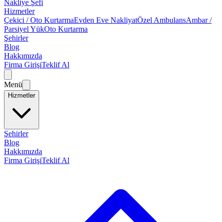
Nakliye Şefi
Hizmetler
Çekici / Oto Kurtarma
Evden Eve Nakliyat
Özel Ambulans
Ambar /
Parsiyel Yük
Oto Kurtarma
Şehirler
Blog
Hakkımızda
Firma Girişi
Teklif Al
Menü
Hizmetler
Şehirler
Blog
Hakkımızda
Firma Girişi
Teklif Al