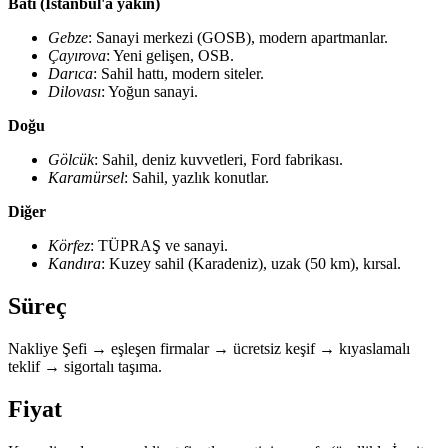
Batı (İstanbul'a yakın)
Gebze
: Sanayi merkezi (GOSB), modern apartmanlar.
Çayırova
: Yeni gelişen, OSB.
Darıca
: Sahil hattı, modern siteler.
Dilovası
: Yoğun sanayi.
Doğu
Gölcük
: Sahil, deniz kuvvetleri, Ford fabrikası.
Karamürsel
: Sahil, yazlık konutlar.
Diğer
Körfez
: TÜPRAŞ ve sanayi.
Kandıra
: Kuzey sahil (Karadeniz), uzak (50 km), kırsal.
Süreç
Nakliye Şefi → eşleşen firmalar → ücretsiz keşif → kıyaslamalı
teklif → sigortalı taşıma.
Fiyat