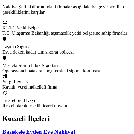
Nakliye Şefi platformundaki firmalar aşağıdaki belge ve sertifika
gerekliliklerini karşılar.
📜
K1/K2 Yetki Belgesi
T.C. Ulaştırma Bakanlığı taşımacılık yetki belgesine sahip firmalar
🛡️
Taşıma Sigortası
Eşya değeri kadar tam sigorta poliçesi
🛡️
Mesleki Sorumluluk Sigortası
Operasyonel hatalara karşı mesleki sigorta koruması
🏢
Vergi Levhası
Kayıtlı, vergi mükellefi firma
📋
Ticaret Sicil Kaydı
Resmi olarak tescilli ticaret unvanı
Kocaeli
İlçeleri
Başiskele
Evden Eve Nakliyat