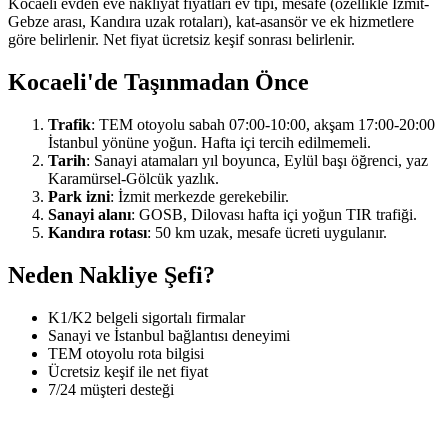
Kocaeli evden eve nakliyat fiyatları ev tipi, mesafe (özellikle İzmit-
Gebze arası, Kandıra uzak rotaları), kat-asansör ve ek hizmetlere
göre belirlenir. Net fiyat ücretsiz keşif sonrası belirlenir.
Kocaeli'de Taşınmadan Önce
Trafik
: TEM otoyolu sabah 07:00-10:00, akşam 17:00-20:00
İstanbul yönüne yoğun. Hafta içi tercih edilmemeli.
Tarih
: Sanayi atamaları yıl boyunca, Eylül başı öğrenci, yaz
Karamürsel-Gölcük yazlık.
Park izni
: İzmit merkezde gerekebilir.
Sanayi alanı
: GOSB, Dilovası hafta içi yoğun TIR trafiği.
Kandıra rotası
: 50 km uzak, mesafe ücreti uygulanır.
Neden Nakliye Şefi?
K1/K2 belgeli sigortalı firmalar
Sanayi ve İstanbul bağlantısı deneyimi
TEM otoyolu rota bilgisi
Ücretsiz keşif ile net fiyat
7/24 müşteri desteği