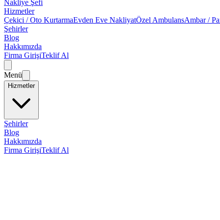
Nakliye Şefi
Hizmetler
Çekici / Oto Kurtarma
Evden Eve Nakliyat
Özel Ambulans
Ambar / Pa
Şehirler
Blog
Hakkımızda
Firma Girişi
Teklif Al
Menü
Hizmetler
Şehirler
Blog
Hakkımızda
Firma Girişi
Teklif Al