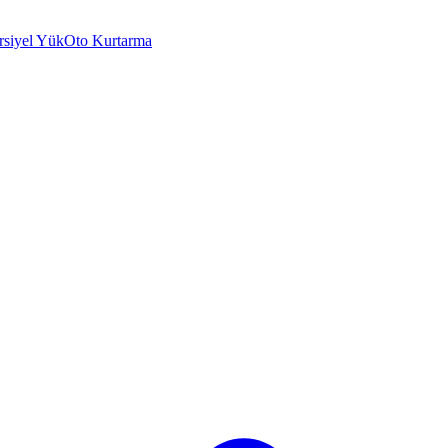
rsiyel Yük
Oto Kurtarma