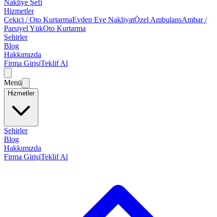
Nakliye Şefi
Hizmetler
Çekici / Oto Kurtarma
Evden Eve Nakliyat
Özel Ambulans
Ambar /
Parsiyel Yük
Oto Kurtarma
Şehirler
Blog
Hakkımızda
Firma Girişi
Teklif Al
Menü
Hizmetler
Şehirler
Blog
Hakkımızda
Firma Girişi
Teklif Al