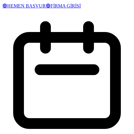
🟢
HEMEN BAŞVUR
🟢
FİRMA GİRİŞİ