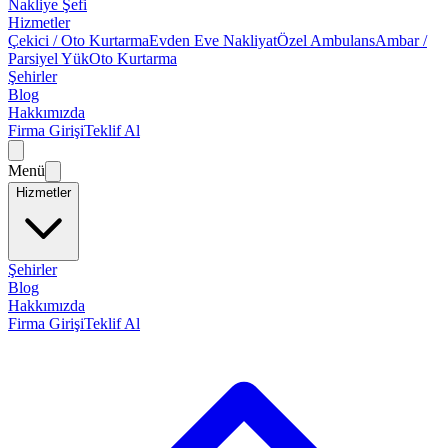
Nakliye Şefi
Hizmetler
Çekici / Oto Kurtarma
Evden Eve Nakliyat
Özel Ambulans
Ambar /
Parsiyel Yük
Oto Kurtarma
Şehirler
Blog
Hakkımızda
Firma Girişi
Teklif Al
Menü
Hizmetler
Şehirler
Blog
Hakkımızda
Firma Girişi
Teklif Al