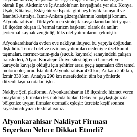
olarak Ege, Akdeniz ve İç Anadolu'nun kavşağında yer alır. Konya,
Uşak, Kütahya, Eskişehir ve Isparta gibi beş büyük komşu il ve
İstanbul-Antalya, İzmir-Ankara güzergahlarının kesiştiği konum,
Afyonkarahisar'ı Türkiye'nin en stratejik kavşaklarından biri yapar.
18 ilçeden oluşan il, 'termal turizm başkenti' olarak da anılır;
jeotermal kaynak zenginliği lüks otel yatırımlarını çekmiştir.
Afyonkarahisar'da evden eve nakliyat ihtiyacı bu yapıyla doğrudan
ilişkilidir. Termal otel ve rezidans yatırımları nedeniyle özel konut
taşımaları, mermer-tarım-gıda (sucuk, kaymak) sanayindeki çalışan
transferleri, Afyon Kocatepe Üniversitesi öğrenci hareketi ve
karayolu kavşağı olduğu için şehirler arası geçiş taşımaları dört temel
motoru oluşturur. İstanbul-Afyonkarahisar 470 km, Ankara 250 km,
İzmir 330 km, Antalya 290 km mesafededir; tüm bu yönlerde
düzenli taşıma rotaları işler.
Nakliye Şefi platformu, Afyonkarahisar'ın 18 ilçesinde hizmet veren
onaylanmış firmaları tek noktada toplar. Detayları paylaştığınızda
bölgenize uygun firmalar otomatik eşleşir; ücretsiz keşif sonrası
kıyaslamalı yazılı teklif alırsınız.
Afyonkarahisar Nakliyat Firması
Seçerken Nelere Dikkat Etmeli?