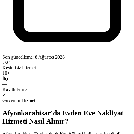
Son güncelleme:
8 Ağustos 2026
7/24
Kesintisiz Hizmet
18
+
İlçe
—
Kayıtlı Firma
✓
Güvenilir Hizmet
Afyonkarahisar'da Evden Eve Nakliyat
Hizmeti Nasıl Alınır?
Afyonkarahisar, 03 plakalı bir Ege Bölgesi ilidir; ancak coğrafi