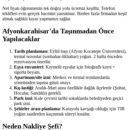
Net fiyatı öğrenmenin tek doğru yolu ücretsiz keşiftir. Telefon
teklifleri evin gerçek hacmini yansıtmaz. Birden fazla firmadan keşif
almak sağlıklı kıyas yapmanızı sağlar.
Afyonkarahisar'da Taşınmadan Önce
Yapılacaklar
Tarih planlaması
: Eylül başı (Afyon Kocatepe Üniversitesi),
termal sezonlar (sonbahar-ilkbahar) yoğun. 2 hafta önceden
rezervasyon önerilir.
Eşya envanteri
: Kıymetli eşyalar için fotoğraflı kayıt +
sigorta beyanı.
Apartman/site izni
: Merkez ve termal rezidanslarda
yönetimden taşıma günü onayı.
Kış lastiği
: Aralık-Mart arası özellikle dağlık ilçelerde (Şuhut,
Hocalar, Sandıklı) gerekli.
Park izni
: Kale çevresi tarihi sokaklarda belediyeden geçici
park izni.
Şehirler arası planlama
: Karayolu kavşağı olduğu için TIR
yoğun saatlerden kaçınmak süreyi kısaltır.
Neden Nakliye Şefi?