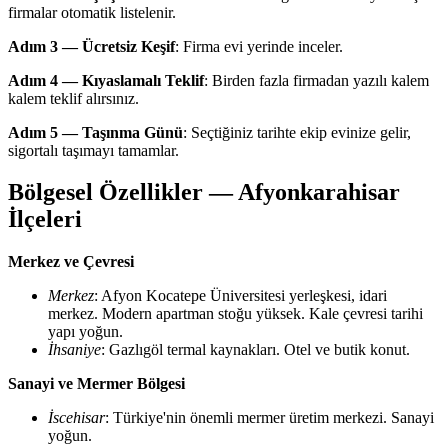
firmalar otomatik listelenir.
Adım 3 — Ücretsiz Keşif
: Firma evi yerinde inceler.
Adım 4 — Kıyaslamalı Teklif
: Birden fazla firmadan yazılı kalem
kalem teklif alırsınız.
Adım 5 — Taşınma Günü
: Seçtiğiniz tarihte ekip evinize gelir,
sigortalı taşımayı tamamlar.
Bölgesel Özellikler — Afyonkarahisar
İlçeleri
Merkez ve Çevresi
Merkez
: Afyon Kocatepe Üniversitesi yerleşkesi, idari
merkez. Modern apartman stoğu yüksek. Kale çevresi tarihi
yapı yoğun.
İhsaniye
: Gazlıgöl termal kaynakları. Otel ve butik konut.
Sanayi ve Mermer Bölgesi
İscehisar
: Türkiye'nin önemli mermer üretim merkezi. Sanayi
yoğun.