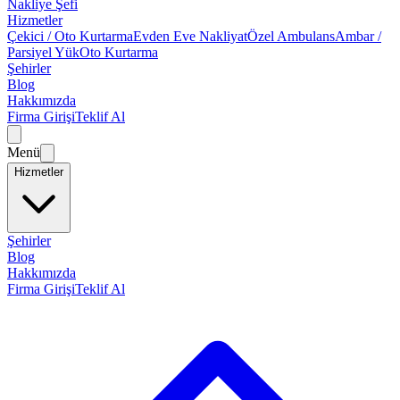
Nakliye Şefi
Hizmetler
Çekici / Oto Kurtarma
Evden Eve Nakliyat
Özel Ambulans
Ambar /
Parsiyel Yük
Oto Kurtarma
Şehirler
Blog
Hakkımızda
Firma Girişi
Teklif Al
Menü
Hizmetler
Şehirler
Blog
Hakkımızda
Firma Girişi
Teklif Al