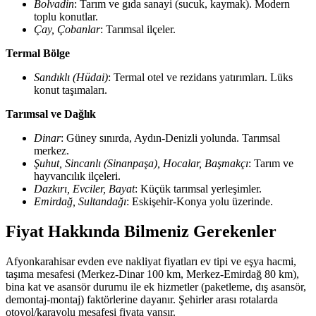
Bolvadin
: Tarım ve gıda sanayi (sucuk, kaymak). Modern
toplu konutlar.
Çay, Çobanlar
: Tarımsal ilçeler.
Termal Bölge
Sandıklı (Hüdai)
: Termal otel ve rezidans yatırımları. Lüks
konut taşımaları.
Tarımsal ve Dağlık
Dinar
: Güney sınırda, Aydın-Denizli yolunda. Tarımsal
merkez.
Şuhut, Sincanlı (Sinanpaşa), Hocalar, Başmakçı
: Tarım ve
hayvancılık ilçeleri.
Dazkırı, Evciler, Bayat
: Küçük tarımsal yerleşimler.
Emirdağ, Sultandağı
: Eskişehir-Konya yolu üzerinde.
Fiyat Hakkında Bilmeniz Gerekenler
Afyonkarahisar evden eve nakliyat fiyatları ev tipi ve eşya hacmi,
taşıma mesafesi (Merkez-Dinar 100 km, Merkez-Emirdağ 80 km),
bina kat ve asansör durumu ile ek hizmetler (paketleme, dış asansör,
demontaj-montaj) faktörlerine dayanır. Şehirler arası rotalarda
otoyol/karayolu mesafesi fiyata yansır.